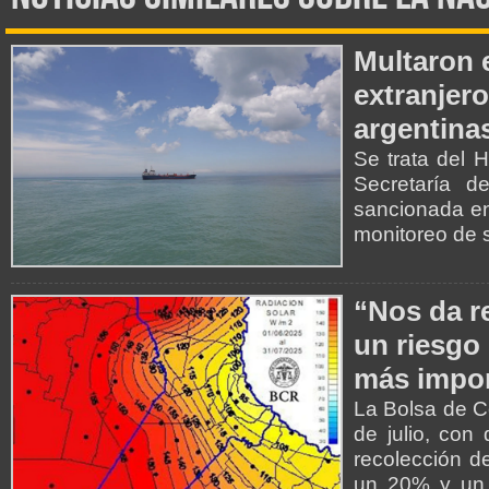
Multaron 
extranjer
argentina
Se trata del 
Secretaría d
sancionada en 
monitoreo de 
“Nos da r
un riesgo 
más impor
La Bolsa de C
de julio, con
recolección de
un 20% y un 