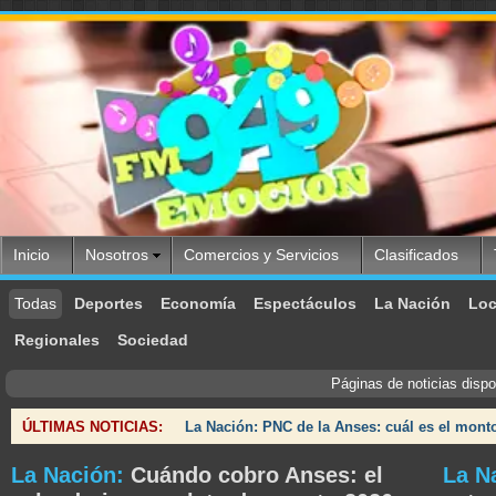
Inicio
Nosotros
Comercios y Servicios
Clasificados
Todas
Deportes
Economía
Espectáculos
La Nación
Loc
Regionales
Sociedad
Páginas de noticias disp
ÚLTIMAS NOTICIAS:
La Nación: PNC de la Anses: cuál es el mont
La Nación:
Cuándo cobro Anses: el
La N