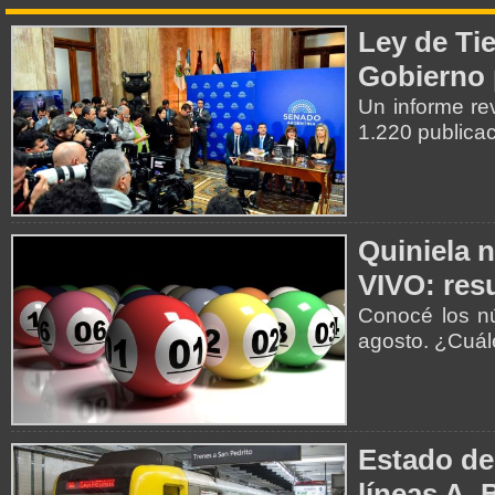
Ley de Tie
Gobierno 
Un informe re
1.220 publica
Quiniela 
VIVO: resu
Conocé los nú
agosto. ¿Cuá
Estado de
líneas A, 