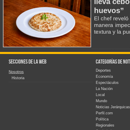
lleva cebo
huevos”
El chef reveló
manera impecab
textura y la p
Secciones de la web
Categorías de not
Deportes
Nosotros
Economía
Historia
Espectáculos
La Nación
Local
Mundo
Noticias Jerárquicas
Perfil.com
Política
Regionales