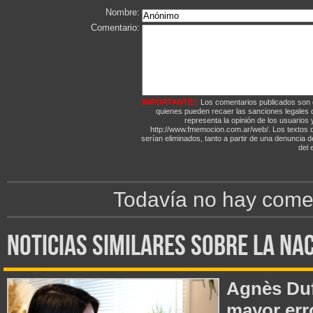
Nombre:
Comentario:
IMPORTANTE!:
Los comentarios publicados son 
quienes pueden recaer las sanciones legales
representa la opinión de los usuarios y
http://www.fmemocion.com.ar/web/. Los textos qu
serían eliminados, tanto a partir de una denuncia 
del e
Todavía no hay comen
noticias similares sobre la na
Agnès Duf
mayor err