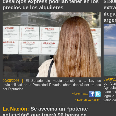
desalojos express podrían tener en los
$180
precios de los alquileres
extr
ileg
arge
09/08/2
09/08/2026 |
El Senado dio media sanción a la Ley de
de Van
Inviolabilidad de la Propiedad Privada; ahora deberá ser tratada
Agricul
por Diputados
sancion
» Leer más...
logró a
velocid
» Leer en La Nación
La Nación:
Se avecina un “potente
anticiclón” que traerá 96 horas de