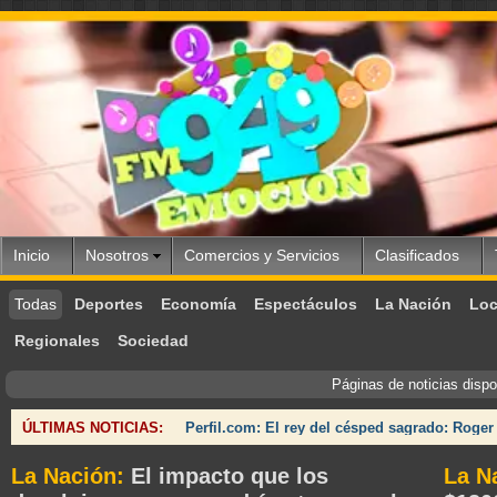
Inicio
Nosotros
Comercios y Servicios
Clasificados
Todas
Deportes
Economía
Espectáculos
La Nación
Loc
Regionales
Sociedad
Páginas de noticias disp
ÚLTIMAS NOTICIAS:
Perfil.com: El rey del césped sagrado: Roger
La Nación:
El impacto que los
La N