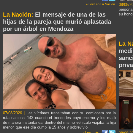
08/08/
» Leer en La Nación
personas
La Nación:
El mensaje de una de las
su honor
hijas de la pareja que murió aplastada
por un árbol en Mendoza
La N
medi
sanc
priv
07/08/2026 |
Las víctimas transitaban con su camioneta por la
ruta nacional 143 cuando el tronco les cayó encima y los mató
de manera instantánea; dentro del mismo vehículo viajaba la hija
menor, que ese día cumplía 15 años y sobrevivió
» Leer más...